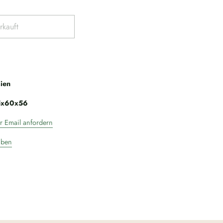
rkauft
sien
5x60x56
r Email anfordern
iben